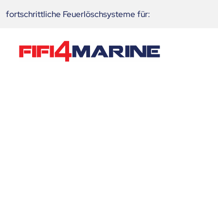
fortschrittliche Feuerlöschsysteme für:
Neues Löschsystem 
Fährteichs verhinde