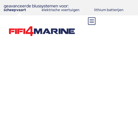
geavanceerde blussystemen voor:
scheepvaart
elektrische voertuigen
lithium batterijen
Nieuw blussysteem
FIFI4MARINE had zinken
Veerpond voorkomen