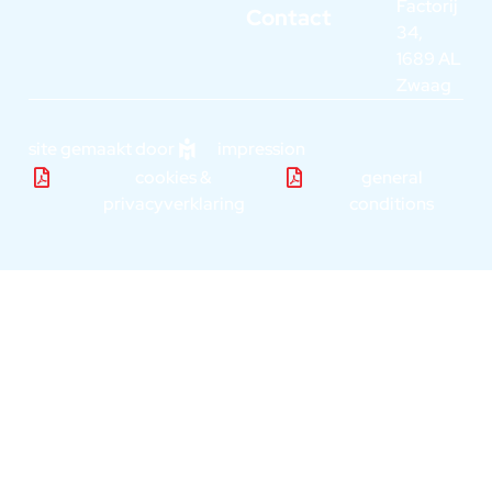
Factorij
Contact
34,
1689 AL
Zwaag
site gemaakt door
impression
cookies &
general
privacyverklaring
conditions