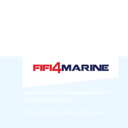
Geavanceerde brandblussystemen voor
lithium ion batterijen.
“Saves the Day & Saves Tomorrows”