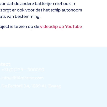
oor dat de andere batterijen niet ook in
zorgt er ook voor dat het schip autonoom
aats van bestemming.
ject is te zien op de
videoclip op YouTube
ntact
+31 (0)229 – 300090
info@fifi4marine.com
De Factorij 34, 1689 AL Zwaag