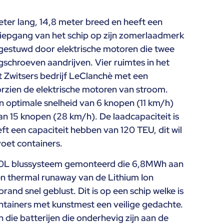
eter lang, 14,8 meter breed en heeft een
diepgang van het schip op zijn zomerlaadmerk
tgestuwd door elektrische motoren die twee
schroeven aandrijven. Vier ruimtes in het
t Zwitsers bedrijf LeClanchè met een
rzien de elektrische motoren van stroom.
n optimale snelheid van 6 knopen (11 km/h)
 15 knopen (28 km/h). De laadcapaciteit is
ft een capaciteit hebben van 120 TEU, dit wil
oet containers.
0L blussysteem gemonteerd die 6,8MWh aan
een thermal runaway van de Lithium Ion
brand snel geblust. Dit is op een schip welke is
ntainers met kunstmest een veilige gedachte.
n die batterijen die onderhevig zijn aan de