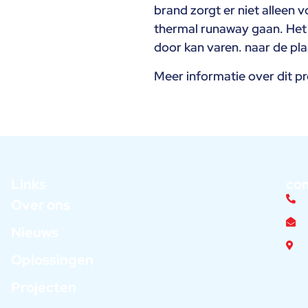
brand zorgt er niet alleen v
thermal runaway gaan. Het 
door kan varen. naar de pl
Meer informatie over dit pro
Links
co
Over ons
Nieuws
Oplossingen
Projecten