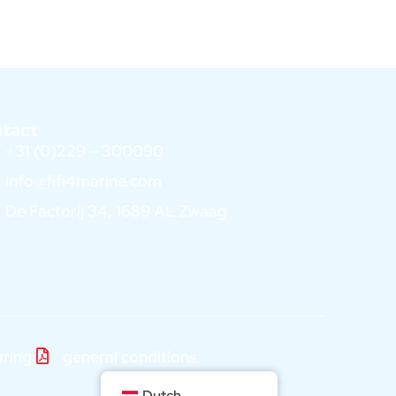
ntact
+31 (0)229 – 300090
info@fifi4marine.com
De Factorij 34, 1689 AL Zwaag
aring
general conditions
Dutch