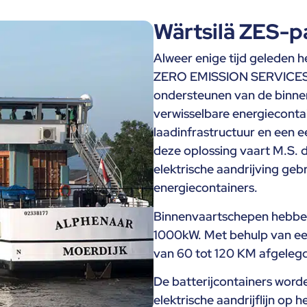
Wärtsilä ZES-p
Alweer enige tijd geleden
ZERO EMISSION SERVICES 
ondersteunen van de binnen
verwisselbare energiecont
laadinfrastructuur en een 
deze oplossing vaart M.S. d
elektrische aandrijving geb
energiecontainers.
Binnenvaartschepen hebbe
1000kW. Met behulp van ee
van 60 tot 120 KM afgelegd
De batterijcontainers word
elektrische aandrijflijn op 