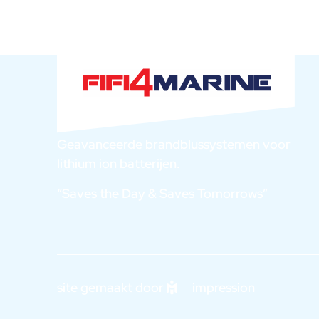
Geavanceerde brandblussystemen voor
lithium ion batterijen.
“Saves the Day & Saves Tomorrows”
site gemaakt door
impression