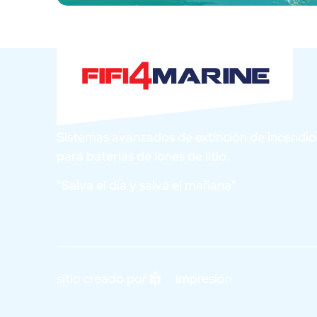
Sistemas avanzados de extinción de incendio
para baterías de iones de litio.
"Salva el día y salva el mañana"
sitio creado por
impresión