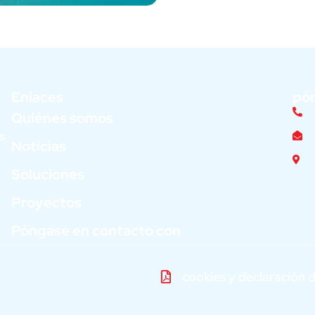
Enlaces
pón
Quiénes somos
s
Noticias
Soluciones
Proyectos
Póngase en contacto con
cookies y declaración 