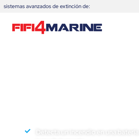
sistemas avanzados de extinción de:
Tómese en seri
de la tripulació
Detecta un incendio en una batería 