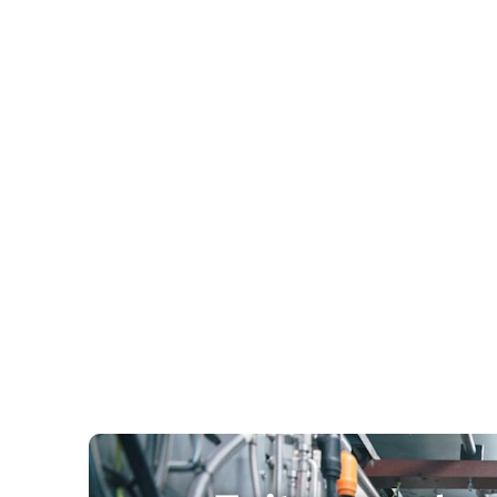
velocidad del rayo, sin
intervención manual. Esto
mantiene su buque protegido con
daños mínimos y sin interrumpir
las rutas marítimas ni los servicios
portuarios.
Seguridad
sin
concesiones.