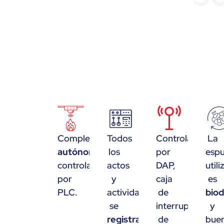
año de ex
tod
Completo
Todos
Controlado
La
autónomo
los
por
esp
controlado
actos
DAP,
util
por
y
caja
es
PLC.
actividades
de
bio
se
interruptores
y
registrado
de
bue