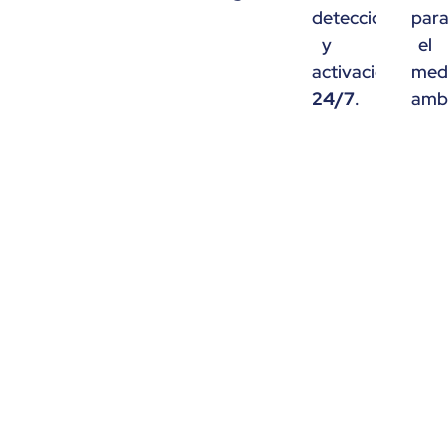
detección
par
y
el
activación
med
24/7
.
ambi