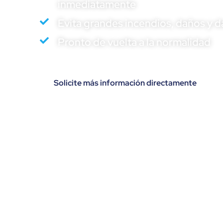
inmediatamente
Evita grandes incendios, daños y d
Pronto de vuelta a la normalidad
Solicite más información directamente
las ventajas de FIFI4MARI
Seguro y eficaz
El sistema de extinción
automática de FIFI4MARINE
detecta y combate el fuego a la