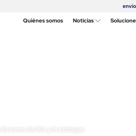
envío
Quiénes somos
Noticias
Solucione
o la seguridad
n y los pasajeros
de iones de litio y lo extingue