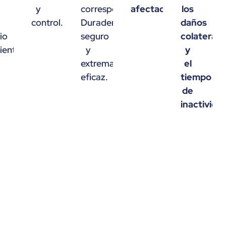
a
y
correspondiente(s).
afectados
.
los
control.
Duradero,
daños
io
seguro
colaterale
ente.
y
y
extremadamente
el
eficaz.
tiempo
de
inactivida