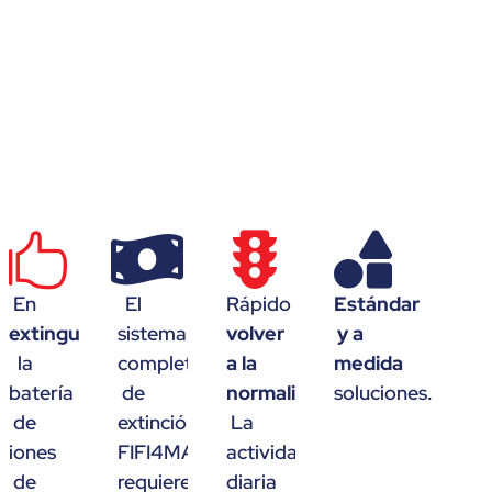
tazo
En
El
Rápido
Estándar
extingue
sistema
volver
y a
la
completo
a la
medida
batería
de
normalidad
.
soluciones.
de
extinción
La
iones
FIFI4MARINE
actividad
de
requiere
diaria