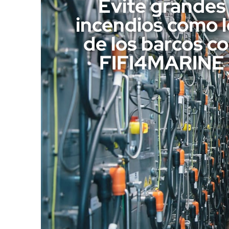
Evite grandes
incendios como l
de los barcos c
FIFI4MARINE