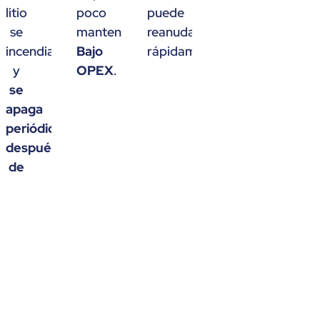
litio
poco
puede
se
mantenimiento.
reanudarse
s
incendia
Bajo
rápidamente.
y
OPEX
.
se
apaga
periódicamente
d
.
después
de