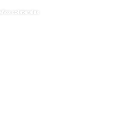
años colaterales
NE
Ecológico, sin PFAS
Nuestra espuma biodegradable
contra incendios ofrece una
solución respetuosa con el