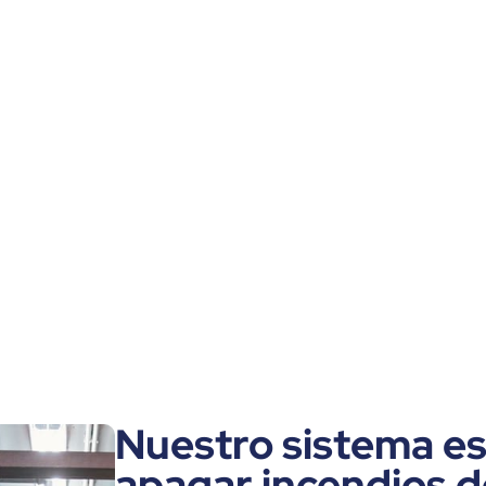
medio ambiente para la
extinción de incendios en
buques. Evita la contaminación
química de las vías navegables
y los puertos, al tiempo que
sofoca eficazmente los
incendios. Duradera y eficaz.
Nuestro sistema es
apagar incendios d