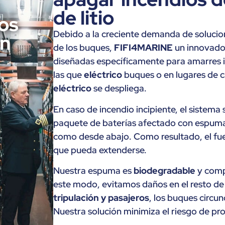
de litio
os
Debido a la creciente demanda de solucio
on
de los buques,
FIFI4MARINE
un innovado
diseñadas específicamente para amarres 
las que
eléctrico
buques o en lugares de 
eléctrico
se despliega.
En caso de incendio incipiente, el sistema
paquete de baterías afectado con espuma 
como desde abajo. Como resultado, el f
que pueda extenderse.
Nuestra espuma es
biodegradable
y comp
este modo, evitamos daños en el resto de l
tripulación y pasajeros
, los buques circun
Nuestra solución minimiza el riesgo de pr